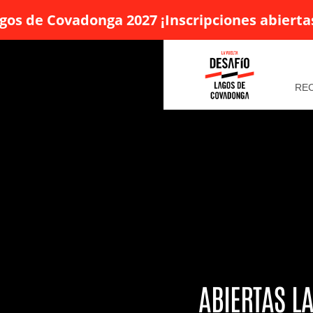
gos de Covadonga 2027 ¡Inscripciones abierta
RE
ABIERTAS L