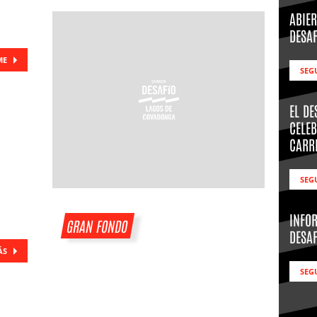
ABIER
DESA
ME
SEG
EL D
CELEB
CARR
SEG
INFO
GRAN FONDO
DESA
ÁS
SEG