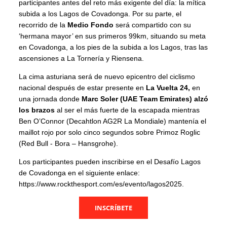
participantes antes del reto más exigente del día: la mítica
subida a los Lagos de Covadonga. Por su parte, el
recorrido de la
Medio Fondo
será compartido con su
‘hermana mayor’ en sus primeros 99km, situando su meta
en Covadonga, a los pies de la subida a los Lagos, tras las
ascensiones a La Tornería y Riensena.
La cima asturiana será de nuevo epicentro del ciclismo
nacional después de estar presente en
La Vuelta 24,
en
una jornada donde
Marc Soler (UAE Team Emirates) alzó
los brazos
al ser el más fuerte de la escapada mientras
Ben O’Connor (Decahtlon AG2R La Mondiale) mantenía el
maillot rojo por solo cinco segundos sobre Primoz Roglic
(Red Bull - Bora – Hansgrohe).
Los participantes pueden inscribirse en el Desafío Lagos
de Covadonga en el siguiente enlace:
https://www.rockthesport.com/es/evento/lagos2025.
INSCRÍBETE